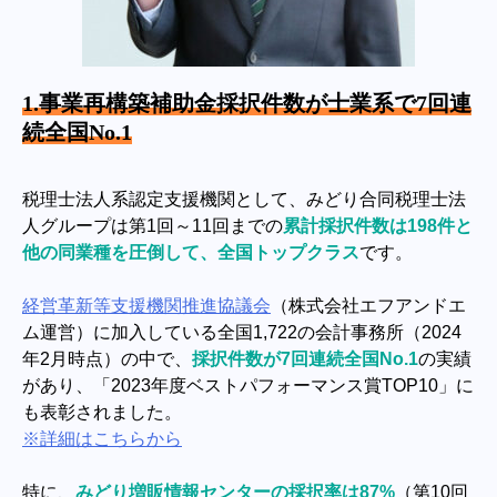
1.事業再構築補助金採択件数が士業系で7回連
続全国No.1
税理士法人系認定支援機関として、みどり合同税理士法
人グループは第1回～11回までの
累計採択件数は198件と
他の同業種を圧倒して、全国トップクラス
です。
経営革新等支援機関推進協議会
（株式会社エフアンドエ
ム運営）に加入している全国1,722の会計事務所（2024
年2月時点）の中で、
採択件数が7回連続全国No.1
の実績
があり、「2023年度ベストパフォーマンス賞TOP10」に
も表彰されました。
※詳細はこちらから
特に、
みどり増販情報センターの採択率は87%
（第10回