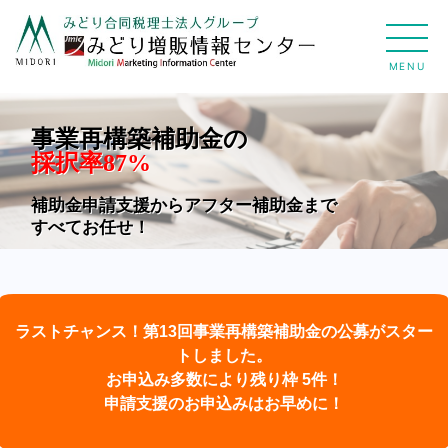
MENU
事業再構築補助金の
採択率87%
補助金申請支援からアフター補助金まで
すべてお任せ！
ラストチャンス！第13回事業再構築補助金の公募がスター
トしました。
お申込み多数により残り枠 5件！
申請支援のお申込みはお早めに！