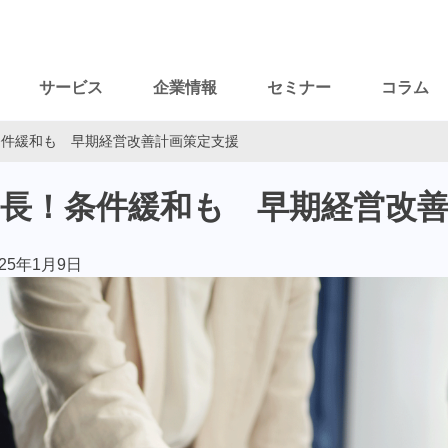
サービス
企業情報
セミナー
コラム
！条件緩和も 早期経営改善計画策定支援
限延長！条件緩和も 早期経営改
025年1月9日