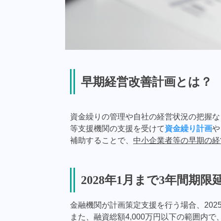
早期経営改善計画とは？
資金繰りの管理や自社の経営状況の把握な
等支援機関の支援を受けて
資金繰り計画
や
補助することで、
中小企業者等の早期の経
2028年1月まで3年間期限
金融機関が計画策定支援を行う場合、202
また、融資総額4,000万円以下の範囲内で、