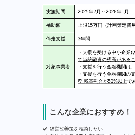
実施期間
2025年2月～2028年1月
補助額
上限15万円（計画策定費用
伴走支援
3年間
・支援を受ける中小企業(
て当該融資の残高がある
対象事業者
・支援を行う金融機関は
・支援を行う金融機関の
務 残高割合が50%以上
で
こんな企業におすすめ！
経営改善策を相談したい