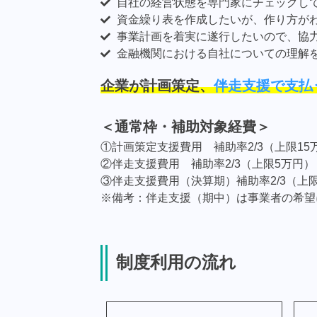
自社の経営状態を専門家にチェックし
資金繰り表を作成したいが、作り方が
事業計画を着実に遂行したいので、協
金融機関における自社についての理解
企業が計画策定、
伴走支援で支払
＜通常枠・補助対象経費＞
①計画策定支援費用 補助率2/3（上限15
②伴走支援費用 補助率2/3（上限5万円）
③伴走支援費用（決算期）補助率2/3（上
※備考：伴走支援（期中）は事業者の希望
制度利用の流れ