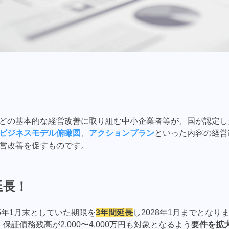
どの基本的な経営改善に取り組む中小企業者等が、国が認定し
ビジネスモデル俯瞰図
、
アクションプラン
といった内容の経営
営改善
を促すものです。
延長！
5年1月末としていた期限を
3年間延長
し2028年1月までとなり
保証債務残高が2,000〜4,000万円も対象となるよう
要件を拡