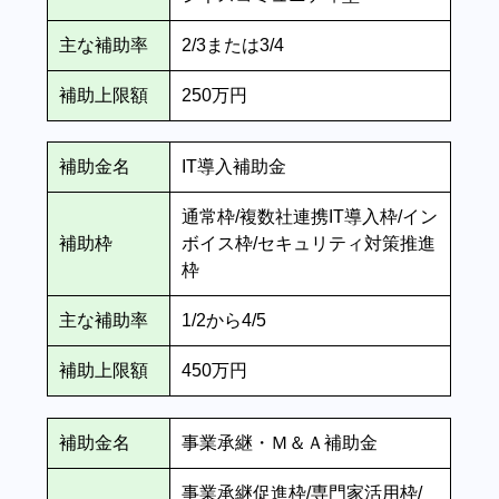
主な補助率
2/3または3/4
補助上限額
250万円
補助金名
IT導入補助金
通常枠/複数社連携IT導入枠/イン
補助枠
ボイス枠/セキュリティ対策推進
枠
主な補助率
1/2から4/5
補助上限額
450万円
補助金名
事業承継・Ｍ＆Ａ補助金
事業承継促進枠/専門家活用枠/