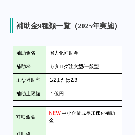
補助金9種類一覧（2025年実施）
補助金名
省力化補助金
補助枠
カタログ注文型/一般型
主な補助率
1/2または2/3
補助上限額
１億円
NEW!
中小企業成長加速化補助
補助金名
金
補助枠